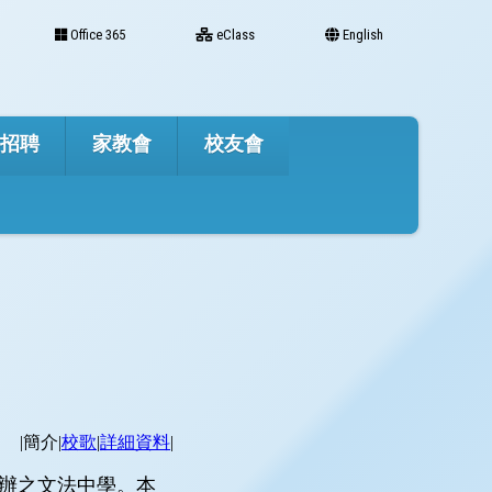
Office 365
eClass
English
才招聘
家教會
校友會