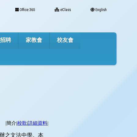
Office 365
eClass
English
才招聘
家教會
校友會