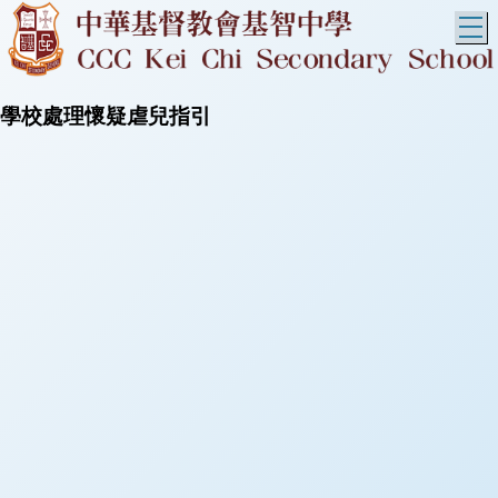
T
學校處理懷疑虐兒指引