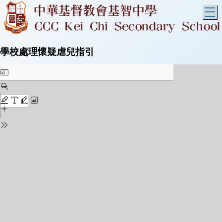
T
學校處理懷疑虐兒指引