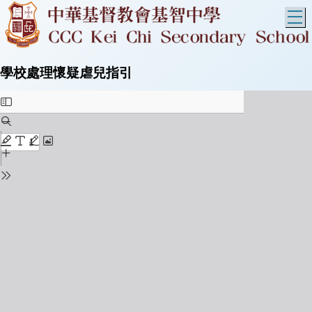
T
學校處理懷疑虐兒指引