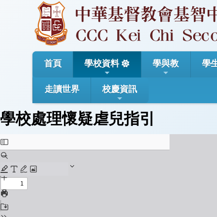
首頁
學校資料
學與教
學
走讀世界
校慶資訊
學校處理懷疑虐兒指引