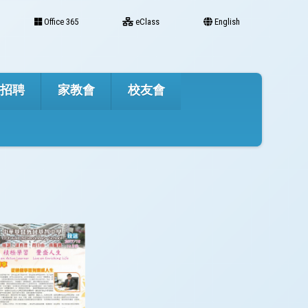
Office 365
eClass
English
才招聘
家教會
校友會