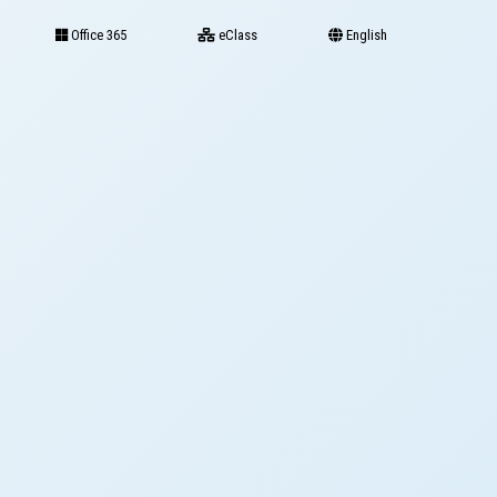
Office 365
eClass
English