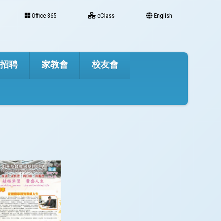
Office 365
eClass
English
才招聘
家教會
校友會