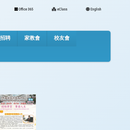
Office 365
eClass
English
才招聘
家教會
校友會