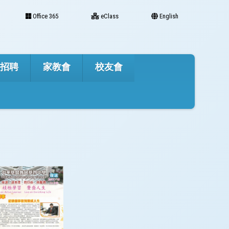
Office 365
eClass
English
才招聘
家教會
校友會