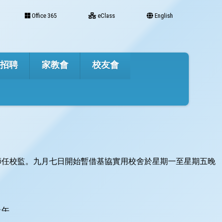
Office 365
eClass
English
才招聘
家教會
校友會