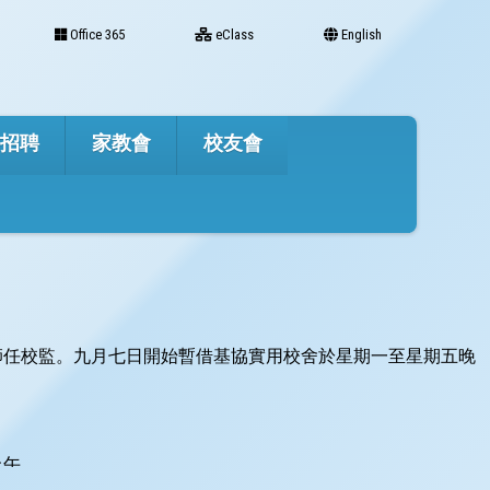
Office 365
eClass
English
才招聘
家教會
校友會