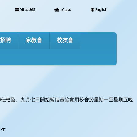
Office 365
eClass
English
才招聘
家教會
校友會