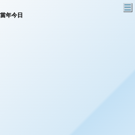
T
當年今日