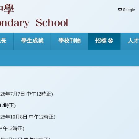
Google
成長
學生成就
學校刊物
招標
人