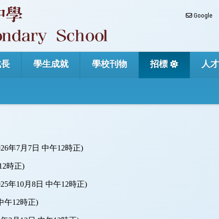
Google
成長
學生成就
學校刊物
招標
人