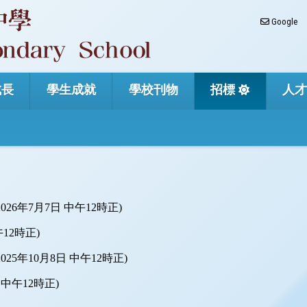
Google
成長
學生成就
學校刊物
招標
人