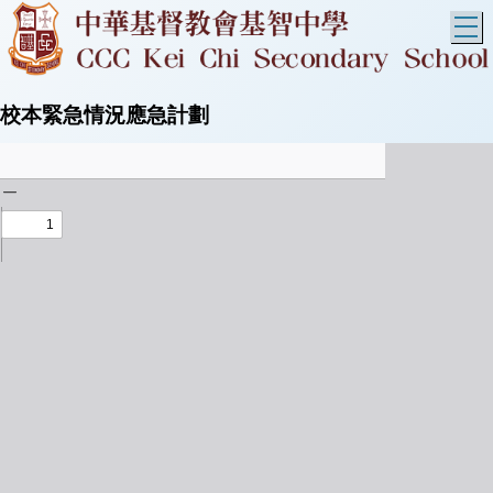
T
校本緊急情況應急計劃