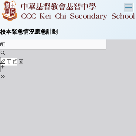
T
校本緊急情況應急計劃