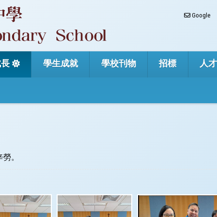
Google
成長
學生成就
學校刊物
招標
人
辛勞。