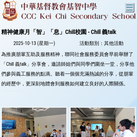
T
精神健康月「智」「息」Chill校園 - Chill 義talk
2025-10-13 (星期一)
活動類別：其他活動
為推廣朋輩互助及服務精神，聯同社會服務委員會早前舉辦了
「Chill 義talk」分享會，邀請師姐們與同學們圍坐一堂，分享他
們參與義工服務的點滴。聽着一個個充滿熱誠的分享，從朋輩
的經歷中，更深刻地體會到服務如何建立良好的人際關係。