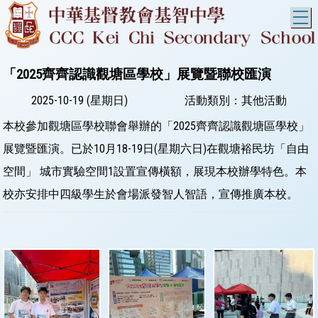
T
「2025齊齊認識觀塘區學校」展覽暨聯校匯演
2025-10-19 (星期日)
活動類別：其他活動
本校參加觀塘區學校聯會舉辦的「2025齊齊認識觀塘區學校」
展覽暨匯演。已於10月18-19日(星期六日)在觀塘裕民坊「自由
空間」 城市實驗空間1設置宣傳橫額，展現本校辦學特色。本
校亦安排中四級學生於會場派發智人智語，宣傳推廣本校。