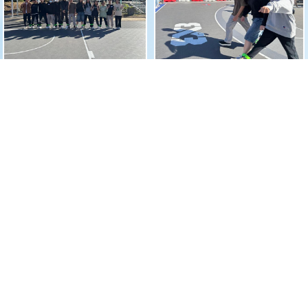
1
2
中華基督教會基智中學
電話：
23422954
傳真：
23445392
電郵：
office@keichi.edu.hk
Powered by
Friendly Portal System
v
10.62