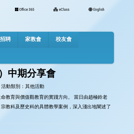
Office 365
eClass
English
才招聘
家教會
校友會
6）中期分享會
活動類別：其他活動
生命教育與價值觀教育的實踐方向。 當日由趙極鈴老
、宗教科及歷史科的具體教學案例，深入淺出地闡述了