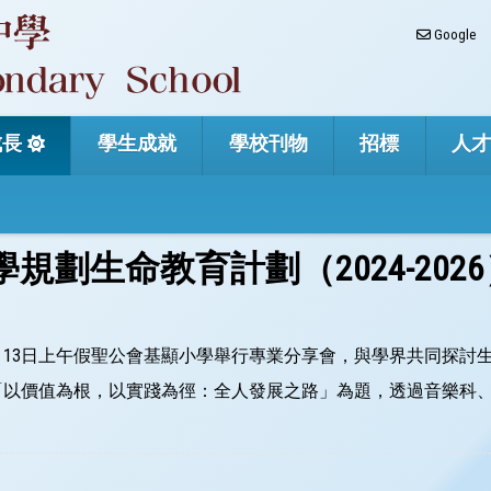
Google
成長
學生成就
學校刊物
招標
人
規劃生命教育計劃（2024-202
2月13日上午假聖公會基顯小學舉行專業分享會，與學界共同探討
「以價值為根，以實踐為徑：全人發展之路」為題，透過音樂科