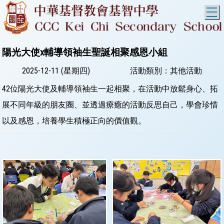
T
陽光大使x輔導領袖生聖誕相聚感恩小組
2025-12-11 (星期四)
活動類別：其他活動
42位陽光大使及輔導領袖生一起相聚，在活動中放鬆身心、拓
展不同年級的朋友圈、並透過療癒的活動反思自己，學會珍惜
以及感恩，培養學生積極正向的價值觀。