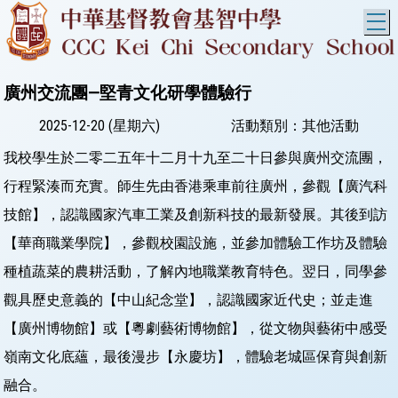
T
廣州交流團—堅青文化研學體驗行
2025-12-20 (星期六)
活動類別：其他活動
我校學生於二零二五年十二月十九至二十日參與廣州交流團，
行程緊湊而充實。師生先由香港乘車前往廣州，參觀【廣汽科
技館】，認識國家汽車工業及創新科技的最新發展。其後到訪
【華商職業學院】，參觀校園設施，並參加體驗工作坊及體驗
種植蔬菜的農耕活動，了解內地職業教育特色。翌日，同學參
觀具歷史意義的【中山紀念堂】，認識國家近代史；並走進
【廣州博物館】或【粵劇藝術博物館】，從文物與藝術中感受
嶺南文化底蘊，最後漫步【永慶坊】，體驗老城區保育與創新
融合。