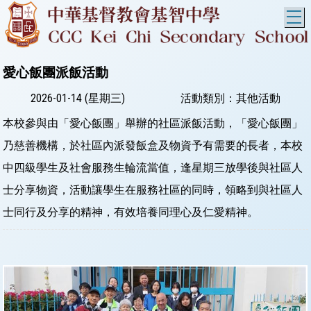
T
愛心飯團派飯活動
2026-01-14 (星期三)
活動類別：其他活動
本校參與由「愛心飯團」舉辦的社區派飯活動，「愛心飯團」
乃慈善機構，於社區內派發飯盒及物資予有需要的長者，本校
中四級學生及社會服務生輪流當值，逢星期三放學後與社區人
士分享物資，活動讓學生在服務社區的同時，領略到與社區人
士同行及分享的精神，有效培養同理心及仁愛精神。