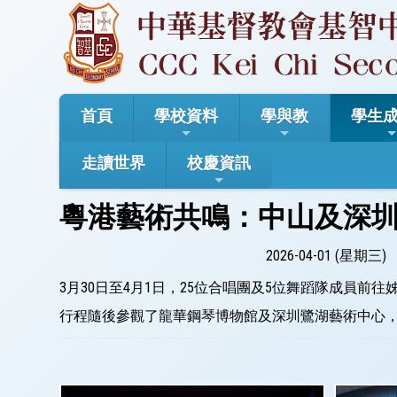
首頁
學校資料
學與教
學生
走讀世界
校慶資訊
粵港藝術共鳴：中山及深
2026-04-01 (星期三)
3月30日至4月1日，25位合唱團及5位舞蹈隊成員
行程隨後參觀了龍華鋼琴博物館及深圳鷺湖藝術中心，同學