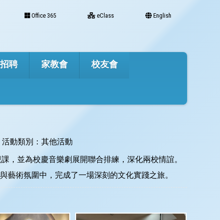
Office 365
eClass
English
才招聘
家教會
校友會
活動類別：其他活動
及觀課，並為校慶音樂劇展開聯合排練，深化兩校情誼。
代建築與藝術氛圍中，完成了一場深刻的文化實踐之旅。