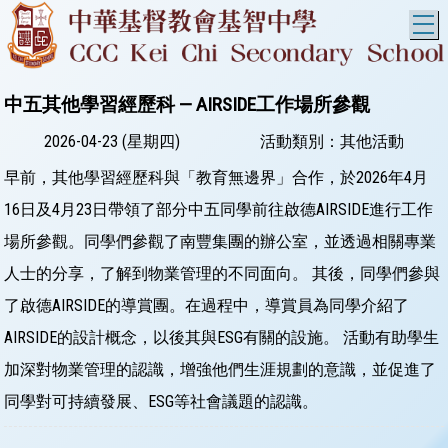
T
中五其他學習經歷科 — AIRSIDE工作場所參觀
2026-04-23 (星期四)
活動類別：其他活動
早前，其他學習經歷科與「教育無邊界」合作，於2026年4月
16日及4月23日帶領了部分中五同學前往啟德AIRSIDE進行工作
場所參觀。同學們參觀了南豐集團的辦公室，並透過相關專業
人士的分享，了解到物業管理的不同面向。 其後，同學們參與
了啟德AIRSIDE的導賞團。在過程中，導賞員為同學介紹了
AIRSIDE的設計概念，以後其與ESG有關的設施。 活動有助學生
加深對物業管理的認識，增強他們生涯規劃的意識，並促進了
同學對可持續發展、ESG等社會議題的認識。