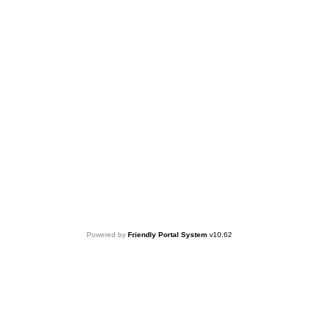
中華基督教會基智中學
電話：
23422954
傳真：
23445392
電郵：
office@keichi.edu.hk
Powered by
Friendly Portal System
v
10.62