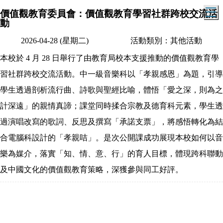
T
價值觀教育委員會：價值觀教育學習社群跨校交流活
動
2026-04-28 (星期二)
活動類別：其他活動
本校於 4 月 28 日舉行了由教育局校本支援推動的價值觀教育學
習社群跨校交流活動。中一級音樂科以「孝親感恩」為題，引導
學生透過剖析流行曲、詩歌與聖經比喻，體悟「愛之深，則為之
計深遠」的親情真諦；課堂同時揉合宗教及德育科元素，學生透
過演唱改寫的歌詞、反思及撰寫「承諾支票」，將感悟轉化為結
合電腦科設計的「孝親咭」。是次公開課成功展現本校如何以音
樂為媒介，落實「知、情、意、行」的育人目標，體現跨科聯動
及中國文化的價值觀教育策略，深獲參與同工好評。