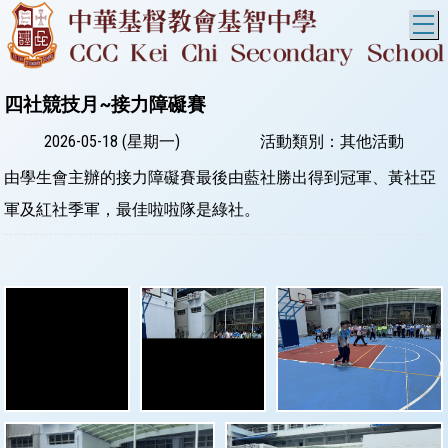
T
四社競技月~接力障礙賽
2026-05-18 (星期一)
活動類別：其他活動
由學生會主辦的接力障礙賽最後由藍社勝出得到冠軍、黃社亞
軍及紅社季軍，最佳啦啦隊是綠社。