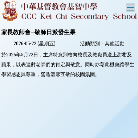
T
家長教師會—敬師日派發生果
2026-05-22 (星期五)
活動類別：其他活動
於2026年5月22日，主席特意到校向校長及教職員送上甜柑及
蘋果，以表達對老師們的肯定與敬意。同時亦藉此機會讓學生
學習感恩與尊重，營造溫馨互敬的校園氛圍。