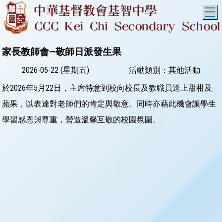
T
家長教師會—敬師日派發生果
2026-05-22 (星期五)
活動類別：其他活動
於2026年5月22日，主席特意到校向校長及教職員送上甜柑及
蘋果，以表達對老師們的肯定與敬意。同時亦藉此機會讓學生
學習感恩與尊重，營造溫馨互敬的校園氛圍。