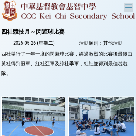
T
四社競技月～閃避球比賽
2026-05-26 (星期二)
活動類別：其他活動
四社舉行了一年一度的閃避球比賽，經過激烈的比賽後最後由
黃社得到冠軍、紅社亞軍及綠社季軍，紅社並得到最佳啦啦
隊。