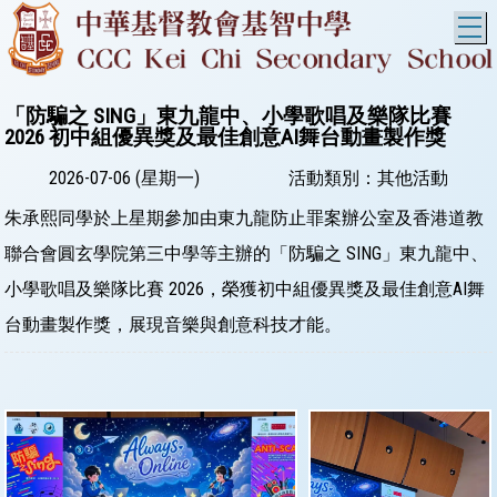
T
「防騙之 SING」東九龍中、小學歌唱及樂隊比賽
2026 初中組優異獎及最佳創意AI舞台動畫製作獎
2026-07-06 (星期一)
活動類別：其他活動
朱承熙同學於上星期參加由東九龍防止罪案辦公室及香港道教
聯合會圓玄學院第三中學等主辦的「防騙之 SING」東九龍中、
小學歌唱及樂隊比賽 2026，榮獲初中組優異獎及最佳創意AI舞
台動畫製作獎，展現音樂與創意科技才能。