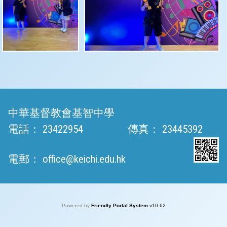
中華基督教會基智中學
電話：
23422954
傳真：
23445392
電郵：
office@keichi.edu.hk
Powered by
Friendly Portal System
v
10.62