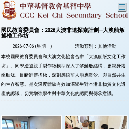
T
國民教育委員會：2026大澳非遺探索計劃—大澳舢舨
搖櫓工作坊
2026-07-06 (星期一)
活動類別：其他活動
本校國民教育委員會和大澳文化協會合辦「大澳舢舨文化工作
坊」。同學透過親手製作紙模型深入了解舢舨結構，更親身搭
乘舢舨、目睹師傅搖櫓，深刻感悟前人順應潮汐、與自然共生
的生存智慧。是次深度體驗有效加深學生對本港非物質文化遺
產的認識，切實增強學生對中華文化的認同與傳承意識。