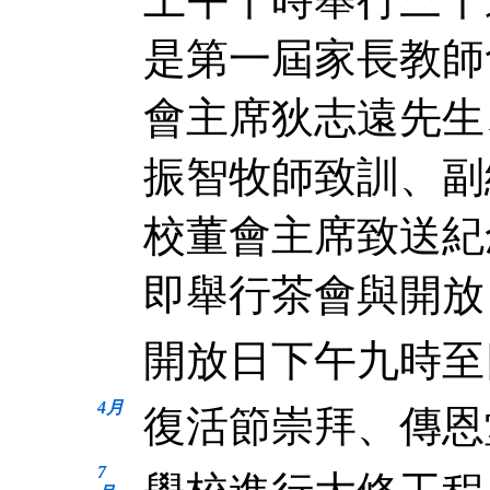
是第一屆家長教師
會主席狄志遠先生
振智牧師致訓、副
校董會主席致送紀
即舉行茶會與開放
開放日下午九時至
4
月
復活節崇拜、傳恩
7