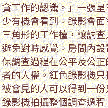
貪工作的認識。」一張呈
少有機會看到。
錄影會面
三角形的工作檯
，讓
調查
避免對峙感覺。
房間內設
保調查過程在公平及公正
者的人權。紅色錄影機只
被會見的人
可以得到一份
錄影機拍攝整個調查過程