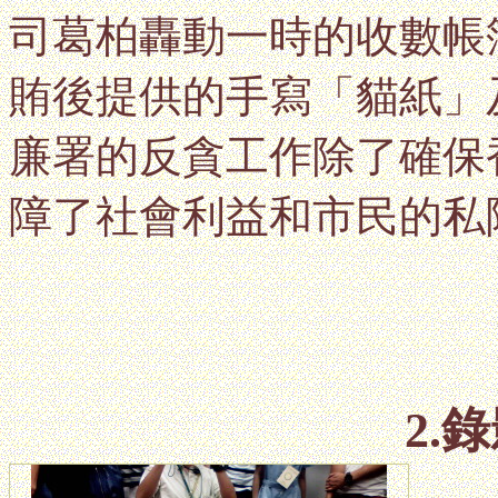
司葛柏轟動一時的收數帳
賄後提供的手寫「貓紙」
廉署的反貪工作除了確保
障了社會利益和市民的私
2.