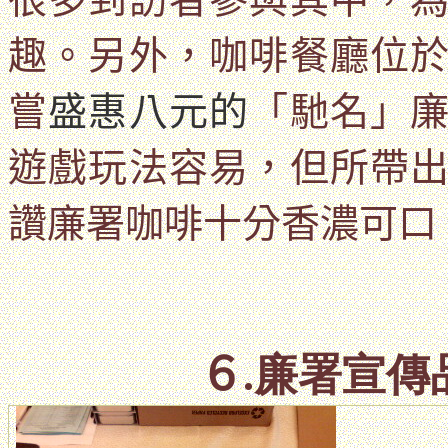
趣。另外，
咖啡餐廳位
嘗
盛惠八元的
「馳名」
遊戲玩法容易，但所帶
讚廉署咖啡十分香濃可口
６
.廉署宣