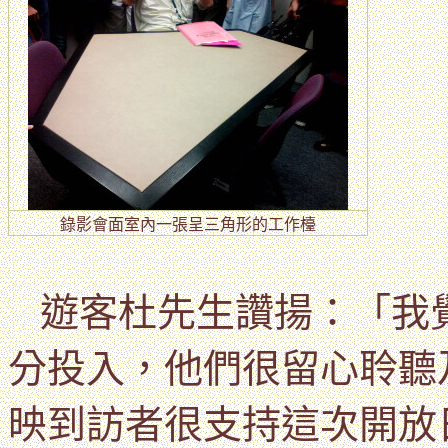
錄影會面室內
一張呈三角形的工作檯
遊客杜先生讚揚：「我
分投入，他們很留心聆聽
映到訪者很支持這次開放