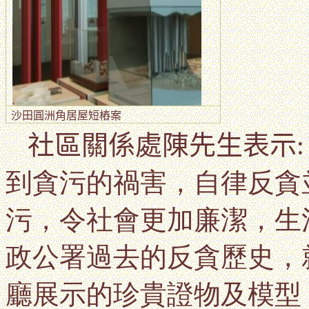
沙田圓洲角居屋短樁案
社區關係處陳先生表示
到貪污的禍害，自律反貪
污，令社會更加廉潔，生
政公署過去的反貪歷史，
廳展示的珍貴證物及模型