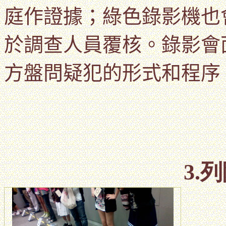
庭作證據；綠色錄影機也
於
調查人員覆核。錄影會
方盤問疑犯的形式和程序
3.