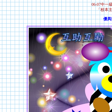
06-07中一級
「校本
優異