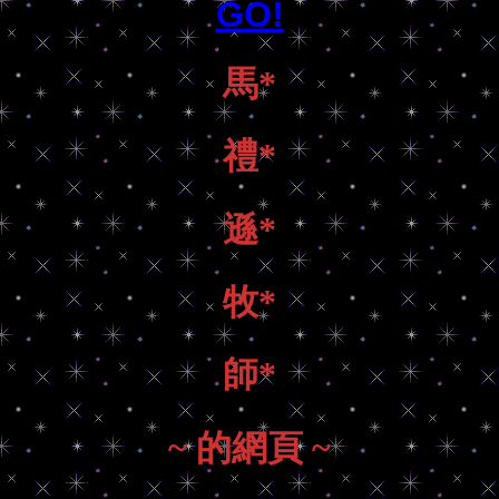
GO!
馬*
禮*
遜*
牧*
師*
~ 的網頁 ~