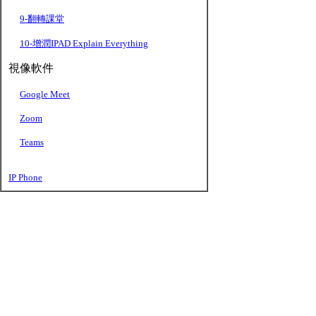
9-翻轉課堂
10-增潤IPAD Explain Everything
視像軟件
Google Meet
Zoom
Teams
IP Phone