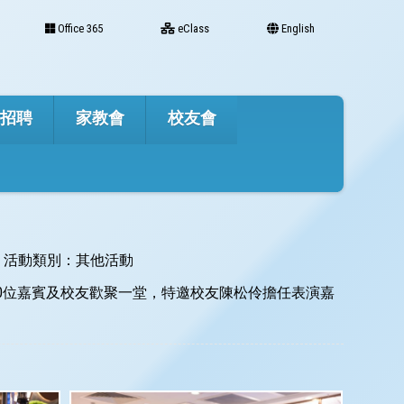
Office 365
eClass
English
才招聘
家教會
校友會
活動類別：其他活動
600位嘉賓及校友歡聚一堂，特邀校友陳松伶擔任表演嘉