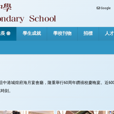
Google
成長
學生成就
學校刊物
招標
人
尖沙咀中港城煌府海月宴會廳，隆重舉行60周年鑽禧校慶晚宴。近
忘時刻。