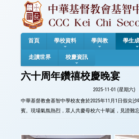
首頁
學校資料
學與教
學生
走讀世界
校慶資訊
六十周年鑽禧校慶晚宴
2025-11-01 (星期六)
中華基督教會基智中學校友會於2025年11月1日假
賓。現場氣氛熱烈，眾人共慶母校六十華誕，見證難