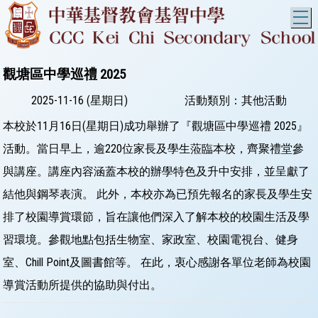
T
觀塘區中學巡禮 2025
2025-11-16 (星期日)
活動類別：其他活動
本校於11月16日(星期日)成功舉辦了『觀塘區中學巡禮 2025』
活動。當日早上，逾220位家長及學生蒞臨本校，齊聚禮堂參
與講座。講座內容涵蓋本校的辦學特色及升中安排，並呈獻了
結他與鋼琴表演。 此外，本校亦為已預先報名的家長及學生安
排了校園導賞環節，旨在讓他們深入了解本校的校園生活及學
習環境。參觀地點包括生物室、家政室、校園電視台、健身
室、Chill Point及圖書館等。 在此，衷心感謝各單位老師為校園
導賞活動所提供的協助與付出。