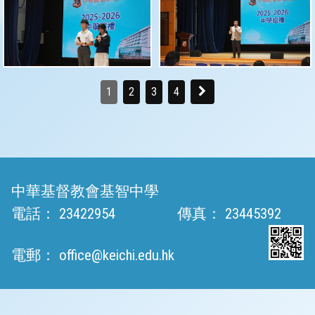
1
2
3
4
中華基督教會基智中學
電話：
23422954
傳真：
23445392
電郵：
office@keichi.edu.hk