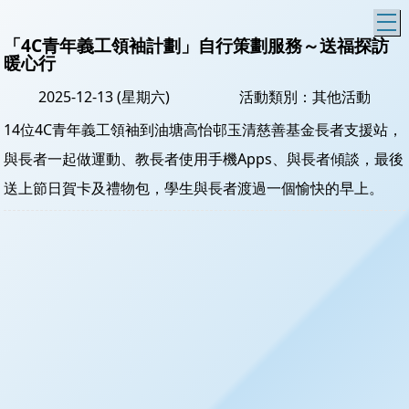
T
「4C青年義工領袖計劃」自行策劃服務～送福探訪暖
心行
2025-12-13 (星期六)
活動類別：其他活動
14位4C青年義工領袖到油塘高怡邨玉清慈善基金長者支援站，
與長者一起做運動、教長者使用手機Apps、與長者傾談，最後
送上節日賀卡及禮物包，學生與長者渡過一個愉快的早上。