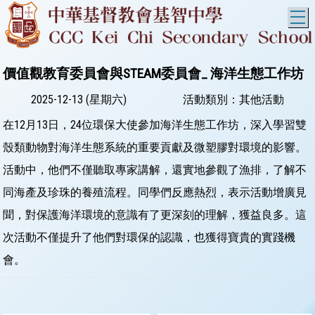
T
價值觀教育委員會與STEAM委員會_ 海洋生態工作坊
2025-12-13 (星期六)
活動類別：其他活動
在12月13日，24位環保大使參加海洋生態工作坊，深入學習雙
殼類動物對海洋生態系統的重要貢獻及微塑膠對環境的影響。
活動中，他們不僅聽取專家講解，還實地參觀了漁排，了解不
同海產及珍珠的養殖流程。同學們反應熱烈，表示活動增廣見
聞，對保護海洋環境的意識有了更深刻的理解，獲益良多。這
次活動不僅提升了他們對環保的認識，也獲得寶貴的實踐機
會。