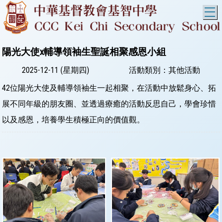
T
陽光大使x輔導領袖生聖誕相聚感恩小組
2025-12-11 (星期四)
活動類別：其他活動
42位陽光大使及輔導領袖生一起相聚，在活動中放鬆身心、拓
展不同年級的朋友圈、並透過療癒的活動反思自己，學會珍惜
以及感恩，培養學生積極正向的價值觀。