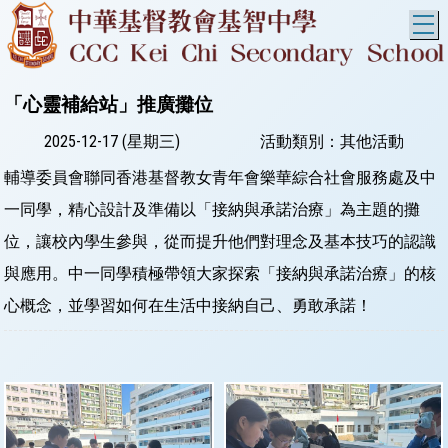
T
「心靈補給站」推廣攤位
2025-12-17 (星期三)
活動類別：其他活動
輔導委員會聯同香港基督教女青年會樂華綜合社會服務處及中
一同學，精心設計及準備以「接納與承諾治療」為主題的攤
位，讓校內學生參與，從而提升他們對理念及基本技巧的認識
與應用。中一同學積極帶領大家探索「接納與承諾治療」的核
心概念，並學習如何在生活中接納自己、勇敢承諾！