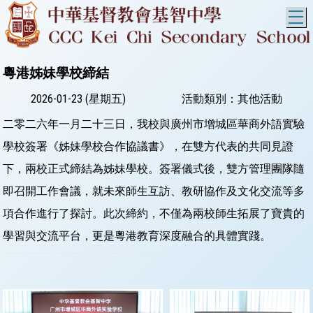
T
粵港姊妹學校締結
2026-01-23 (星期五)
活動類別：其他活動
二零二六年一月二十三日，我校與廣州市增城區華商外語實驗
學校簽署《姊妹學校合作協議書》，在雙方代表的共同見證
下，兩校正式締結為姊妹學校。簽署儀式後，雙方管理團隊隨
即召開工作會議，就未來師生互訪、教研協作及文化交流等多
項合作進行了探討。此次締約，不僅為兩校師生拓展了寶貴的
學習與交流平台，更是粵港教育深度融合的具體實踐。