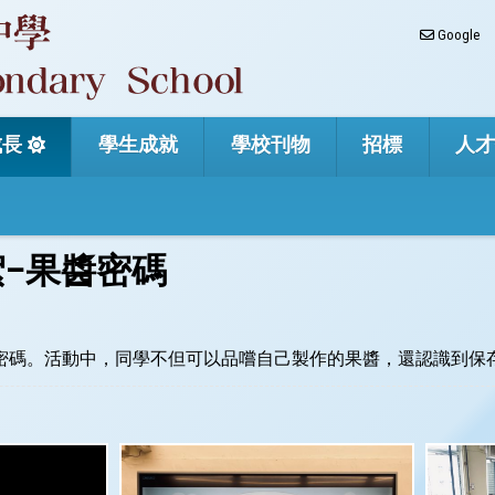
Google
成長
學生成就
學校刊物
招標
人
花絮–果醬密碼
的果醬密碼。活動中，同學不但可以品嚐自己製作的果醬，還認識到